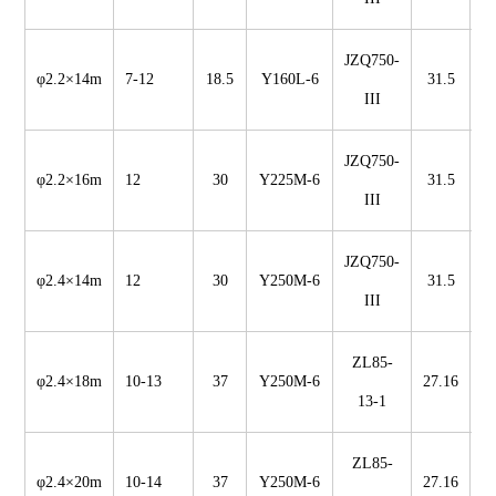
JZQ750-
φ2.2×14m
7-12
18.5
Y160L-6
31.5
III
JZQ750-
φ2.2×16m
12
30
Y225M-6
31.5
III
JZQ750-
φ2.4×14m
12
30
Y250M-6
31.5
III
ZL85-
φ2.4×18m
10-13
37
Y250M-6
27.16
13-1
ZL85-
φ2.4×20m
10-14
37
Y250M-6
27.16
5