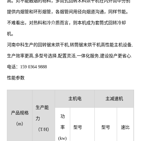
高。对不能触烟的物料，多筒式回转木料烘干机在内外筒中分别
提供内烟管和环形烟管，各烟管间用径向烟道沟通，同样节能。
不难看出，对热料和冷介质而言，则本机成为套筒式回转冷却
机。
河南中科生产的回转锯末烘干机,转筒锯末烘干机高性能主机设备,
生产效率更高,多型号选择,配置灵活,一体化服务,建设投产更省心.
电话：159 0364 9888
性能参数
主机电
主减速机
生产能
产品规格
功
力
（m）
（
率
型号
型号
速比
（T/H）
(kw)