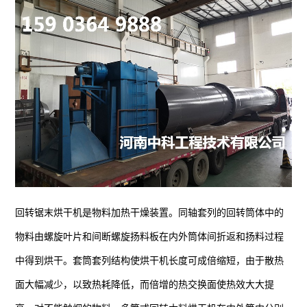
回转锯末烘干机是物料加热干燥装置。同轴套列的回转筒体中的
物料由螺旋叶片和间断螺旋扬料板在内外筒体间折返和扬料过程
中得到烘干。套筒套列结构使烘干机长度可成倍缩短，由于散热
面大幅减少，以致热耗降低，而倍增的热交换面使热效大大提