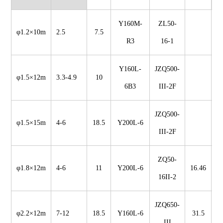
Y160M-
ZL50-
φ1.2×10m
2.5
7.5
1
R3
16-1
Y160L-
JZQ500-
φ1.5×12m
3.3-4.9
10
1
6B3
III-2F
JZQ500-
φ1.5×15m
4-6
18.5
Y200L-6
III-2F
ZQ50-
φ1.8×12m
4-6
11
Y200L-6
16.46
2
16II-2
JZQ650-
φ2.2×12m
7-12
18.5
Y160L-6
31.5
3
III